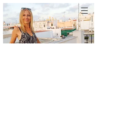
A
N
N
E