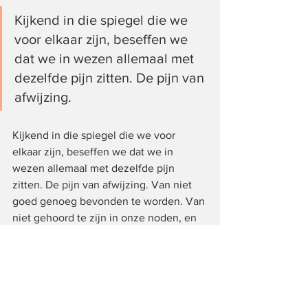
Kijkend in die spiegel die we 
voor elkaar zijn, beseffen we 
dat we in wezen allemaal met 
dezelfde pijn zitten. De pijn van 
afwijzing. 
Kijkend in die spiegel die we voor 
elkaar zijn, beseffen we dat we in 
wezen allemaal met dezelfde pijn 
zitten. De pijn van afwijzing. Van niet 
goed genoeg bevonden te worden. Van 
niet gehoord te zijn in onze noden, en 
in onze kracht, of in onze eigenheid… 
Het lijkt niet te passen in het zonnige 
Portugal, en toch ligt wéér het thema 
van Sedna in ons midden 
(zie mijn 
boek)
. Het thema van de mythische 