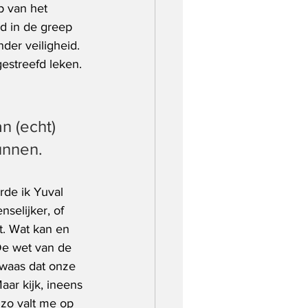
p van het 
ld in de greep 
er veiligheid. 
estreefd leken. 
n (echt) 
unnen. 
rde ik Yuval 
selijker, of 
t. Wat kan en 
 De wet van de 
dwaas dat onze 
ar kijk, ineens 
 zo valt me op 