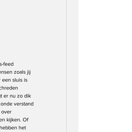
s-feed 
nsen zoals jij 
een sluis is 
schreden 
t er nu zo dik 
zonde verstand 
 over 
en kijken. Of 
 hebben het 