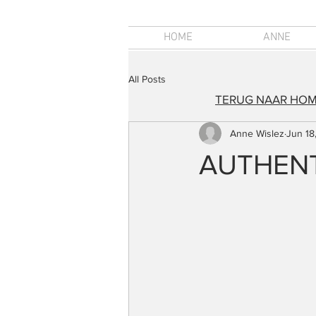
HOME
ANNE
All Posts
TERUG NAAR HO
Anne Wislez
Jun 18
AUTHENT