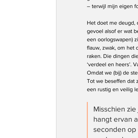
– terwijl mijn eigen 
Het doet me deugd, d
gevoel alsof er wat b
een oorlogswapen) zic
flauw, zwak, om het 
raken. Die dingen die
‘verdeel en heers’. V
Omdat we (bij) de ster
Tot we beseffen dat z
een rustig en veilig
Misschien zie 
hangt ervan a
seconden op wi