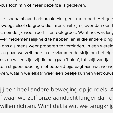
focus toch min of meer dezelfde is gebleven.  
ie tsoenami aan hartspraak. Het geeft me moed. Het gee
eweegt, alsof de groep die ‘mens’ wil zijn (liever dan een 
h eindelijk weer roert – en ook groeit. Want het was lang
over medemenselijkheid te hebben, en al die andere dinge
 ons als mens weer proberen te verbinden, in een wereld d
aak gaan we zelf mee in die vlammende strijd om het eigen
ksten willen zijn, zij die het gaan ‘halen’, tot spijt van tja
o’n strijdershouding niet bepaald bijdraagt aan wat we wer
 leven, waarin we elkaar weer een beetje kunnen vertrouw
jij een heel andere beweging op je reels. A
f waar we zelf onze aandacht langer dan dr
llen richten. Want dat is wat we terugkrijg