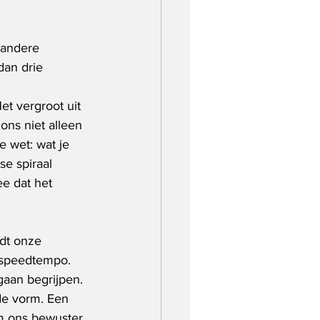
 andere 
dan drie 
et vergroot uit 
ons niet alleen 
 wet: wat je 
se spiraal 
e dat het 
dt onze 
n speedtempo. 
aan begrijpen. 
de vorm. Een 
m ons bewuster 