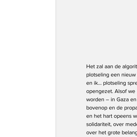
Het zal aan de algori
plotseling een nieuw d
en ik… plotseling spr
opengezet. Alsof we 
worden – in Gaza en P
bovenop en de propa
en het hart opeens w
solidariteit, over med
over het grote bela