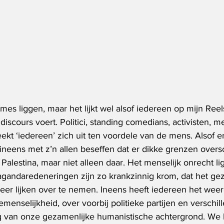
tmes liggen, maar het lijkt wel alsof iedereen op mijn Reel
iscours voert. Politici, standing comedians, activisten, me
eekt ‘iedereen’ zich uit ten voordele van de mens. Alsof er 
ineens met z’n allen beseffen dat er dikke grenzen over
alestina, maar niet alleen daar. Het menselijk onrecht lig
gandaredeneringen zijn zo krankzinnig krom, dat het ge
eer lijken over te nemen. Ineens heeft iedereen het weer
emenselijkheid, over voorbij politieke partijen en verschill
ng van onze gezamenlijke humanistische achtergrond. We