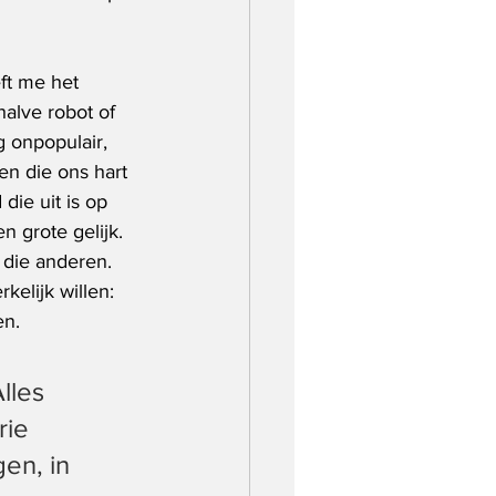
ft me het 
halve robot of 
 onpopulair, 
n die ons hart 
ie uit is op 
 grote gelijk. 
… die anderen. 
kelijk willen: 
en.
lles 
ie 
en, in 