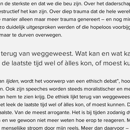
an de sterkste en dat we die beu zijn. Over het daderscha
estructief het kan zijn. Over diep trauma dat de hele were
 manier alleen maar meer trauma genereert – en nog mind
zo duidelijk uitgesproken werden of die hopeloos voorbijg
 maar te durven overwegen.
kt terug van weggeweest. Wat kan en wat ka
 de laatste tijd wel of àlles kon, of moest k
an 
lijden
, wordt het voorwerp van een ethisch debat”, hoo
n. Ook zijn speeches worden steeds moralistischer en men
an hem te zien krijg. De ethiek lijkt terug van weggewees
Het leek de laatste tijd wel of àlles kon, of moest kunnen.
aalste. Van de meest arrogante. Het is bij tijden zodanig 
 en we gewoon niet meer weten hoe erop te reageren. Ma
n menselijke stroom door mijn reels. Meer dan daarvoor –