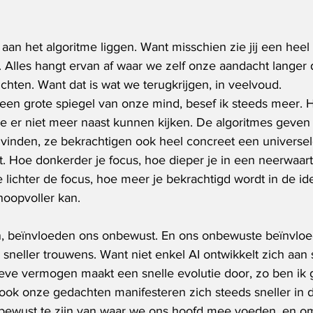
aan het algoritme liggen. Want misschien zie jij een heel
 Alles hangt ervan af waar we zelf onze aandacht langer 
chten. Want dat is wat we terugkrijgen, in veelvoud.
s een grote spiegel van onze mind, besef ik steeds meer. H
e er niet meer naast kunnen kijken. De algoritmes geven 
 vinden, ze bekrachtigen ook heel concreet een universele
t. Hoe donkerder je focus, hoe dieper je in een neerwaart
lichter de focus, hoe meer je bekrachtigd wordt in de ide
hoopvoller kan.
n, beïnvloeden ons onbewust. En ons onbewuste beïnvloe
 sneller trouwens. Want niet enkel AI ontwikkelt zich aa
eve vermogen maakt een snelle evolutie door, zo ben ik g
 ook onze gedachten manifesteren zich steeds sneller in 
bewust te zijn van waar we ons hoofd mee voeden, en o