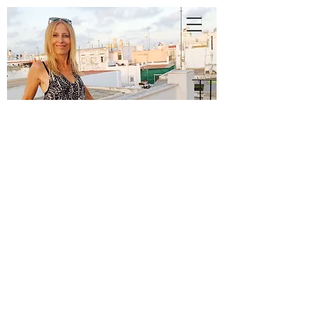
A
N
N
E