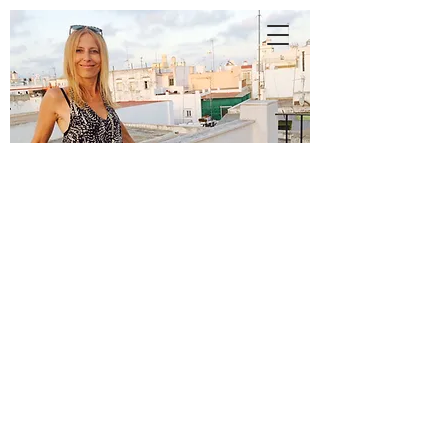
A
N
N
E