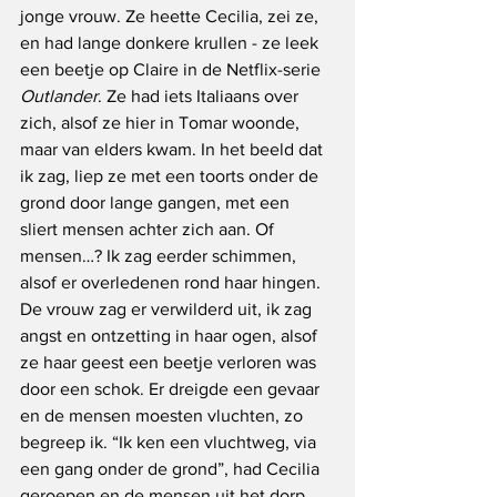
jonge vrouw. Ze heette Cecilia, zei ze, 
en had lange donkere krullen - ze leek 
een beetje op Claire in de Netflix-serie 
Outlander
. Ze had iets Italiaans over 
zich, alsof ze hier in Tomar woonde, 
maar van elders kwam. In het beeld dat 
ik zag, liep ze met een toorts onder de 
grond door lange gangen, met een 
sliert mensen achter zich aan. Of 
mensen…? Ik zag eerder schimmen, 
alsof er overledenen rond haar hingen. 
De vrouw zag er verwilderd uit, ik zag 
angst en ontzetting in haar ogen, alsof 
ze haar geest een beetje verloren was 
door een schok. Er dreigde een gevaar 
en de mensen moesten vluchten, zo 
begreep ik. “Ik ken een vluchtweg, via 
een gang onder de grond”, had Cecilia 
geroepen en de mensen uit het dorp 