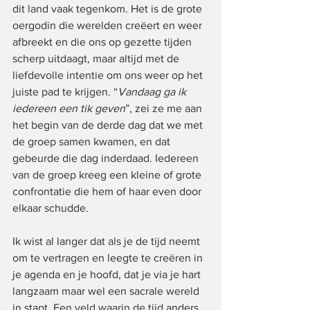
dit land vaak tegenkom. Het is de grote 
oergodin die werelden creëert en weer 
afbreekt en die ons op gezette tijden 
scherp uitdaagt, maar altijd met de 
liefdevolle intentie om ons weer op het 
juiste pad te krijgen. “
Vandaag ga ik 
iedereen een tik geven
”, zei ze me aan 
het begin van de derde dag dat we met 
de groep samen kwamen, en dat 
gebeurde die dag inderdaad. Iedereen 
van de groep kreeg een kleine of grote 
confrontatie die hem of haar even door 
elkaar schudde.
Ik wist al langer dat als je de tijd neemt 
om te vertragen en leegte te creëren in 
je agenda en je hoofd, dat je via je hart 
langzaam maar wel een sacrale wereld 
in stapt. Een veld waarin de tijd anders 