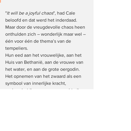
"
It will be a joyful chaos
", had Cale 
beloofd en dat werd het inderdaad. 
Maar door de vreugdevolle chaos heen 
onthulden zich – wonderlijk maar wel – 
één voor één de thema’s van de 
tempeliers.
Hun eed aan het vrouwelijke, aan het 
Huis van Bethanië, aan de vrouwe van 
het water, en aan de grote oergodin.
Het opnemen van het zwaard als een 
symbool van innerlijke kracht, 
onderscheidingsvermogen, verbinding 
met hemel en aarde.
Het wekken in onszelf van de Groene 
Man, die zo’n diepe connectie kan 
maken met de natuur dat hij er de 
geheimen van kan doorgronden.