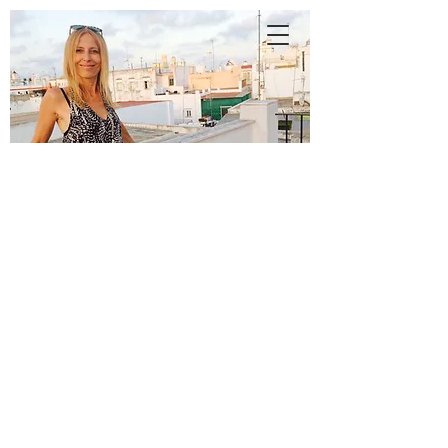
A
N
N
E