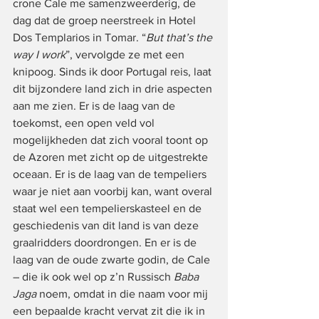
crone Cale me samenzweerderig, de 
dag dat de groep neerstreek in Hotel 
Dos Templarios in Tomar. “
But that’s the 
way I work
”, vervolgde ze met een 
knipoog. Sinds ik door Portugal reis, laat 
dit bijzondere land zich in drie aspecten 
aan me zien. Er is de laag van de 
toekomst, een open veld vol 
mogelijkheden dat zich vooral toont op 
de Azoren met zicht op de uitgestrekte 
oceaan. Er is de laag van de tempeliers 
waar je niet aan voorbij kan, want overal 
staat wel een tempelierskasteel en de 
geschiedenis van dit land is van deze 
graalridders doordrongen. En er is de 
laag van de oude zwarte godin, de Cale 
– die ik ook wel op z’n Russisch 
Baba 
Jaga
 noem, omdat in die naam voor mij 
een bepaalde kracht vervat zit die ik in 