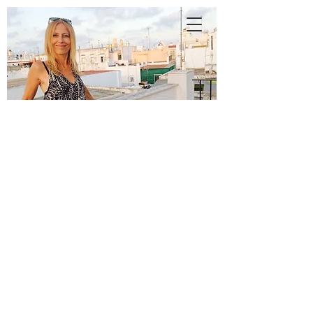
A
N
N
E